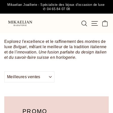
Passer
Mikaelian Joaillerie - Spécialiste des bijoux d'occasion de luxe
au
✆ 04 65 84 07 08
Diaporama
contenu
Pause
RECHERCHE
NAVIGA
P
Explorez l'excellence et le raffinement des
montres
de
luxe
Bvlgari
, mêlant le meilleur de la tradition italienne
et de l'innovation.
Une fusion parfaite du design italien
et du savoir-faire suisse en horlogerie
.
APPLIQUER
PROMO